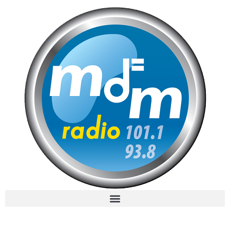
MdM en Direct