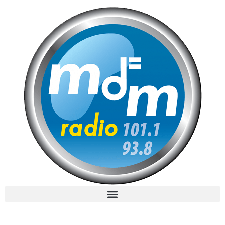
MdM en Direct