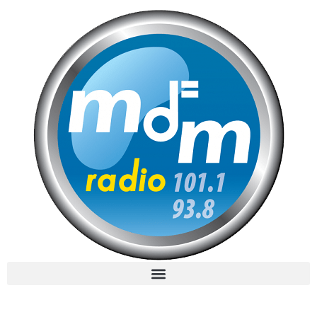
MdM en Direct