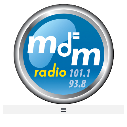
MdM en Direct