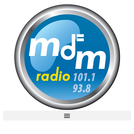
MdM en Direct