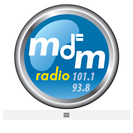
MdM en Direct