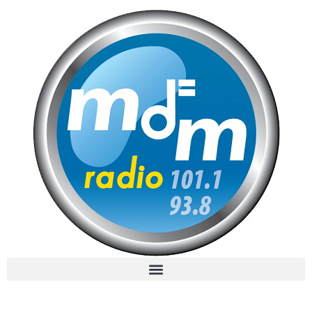
MdM en Direct