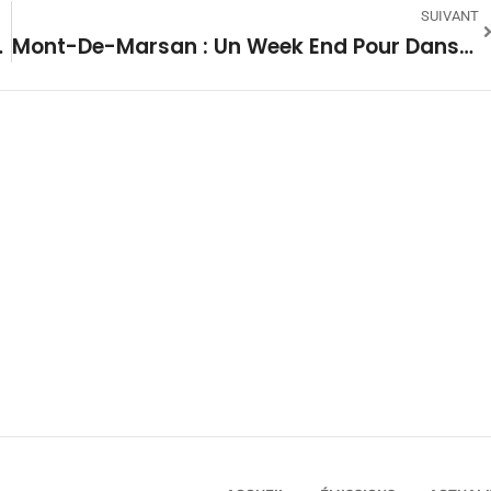
SUIVANT
 Pour Les Espoirs
Mont-De-Marsan : Un Week End Pour Danser Le Monde Avec Romano Oro