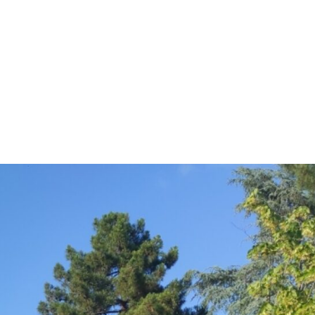
MdM en Direct