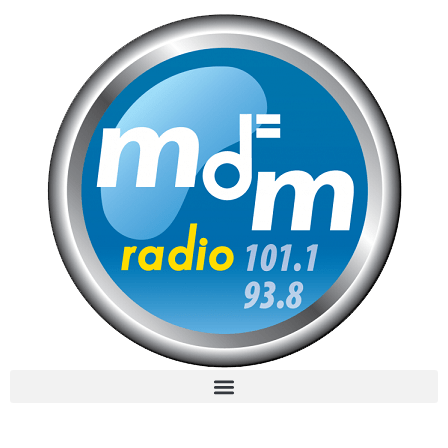
MdM en Direct