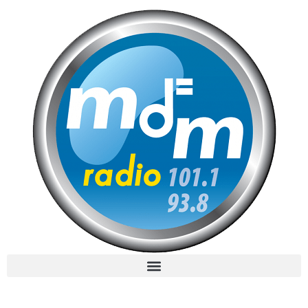
MdM en Direct