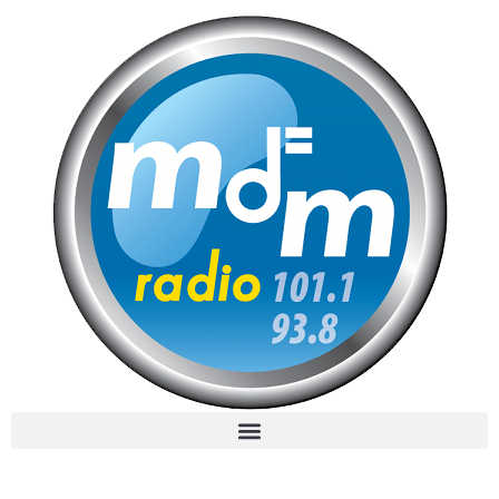
MdM en Direct