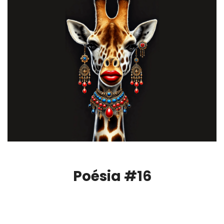
Poésia #16
00:00