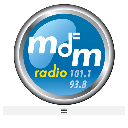
MdM en Direct