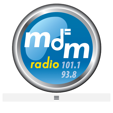
MdM en Direct