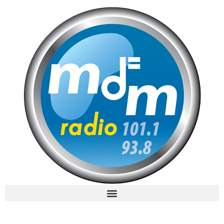
MdM en Direct