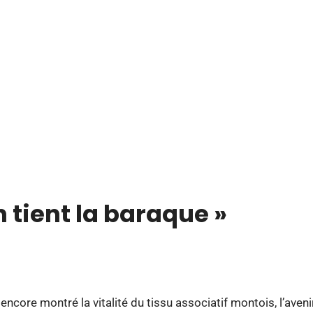
MdM en Direct
n tient la baraque »
ncore montré la vitalité du tissu associatif montois, l’aveni