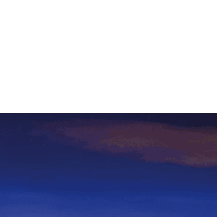
MdM en Direct