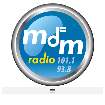
MdM en Direct