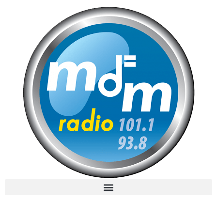
MdM en Direct