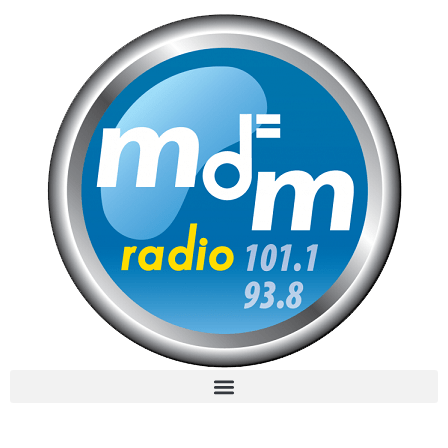
MdM en Direct