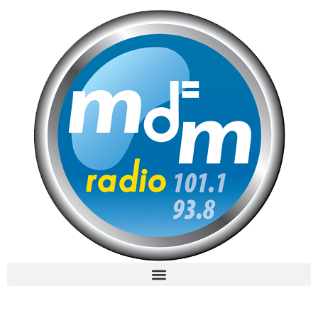
MdM en Direct