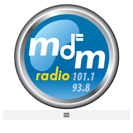
MdM en Direct