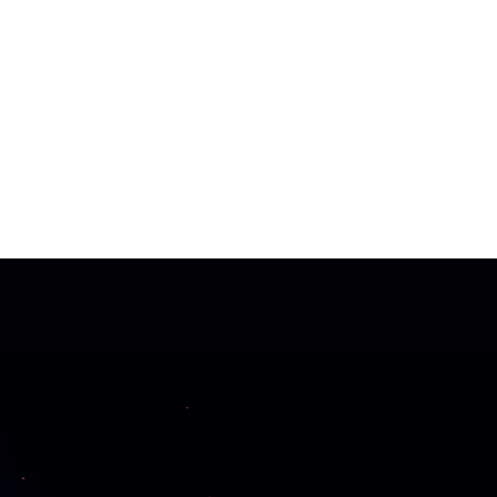
MdM en Direct