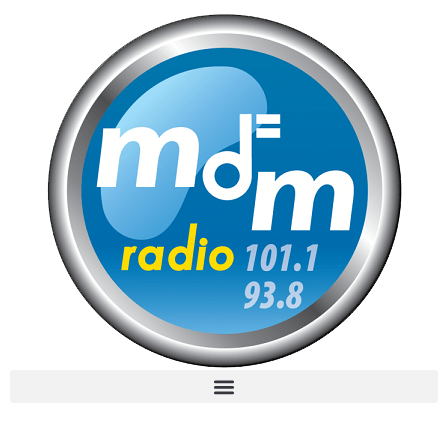
MdM en Direct