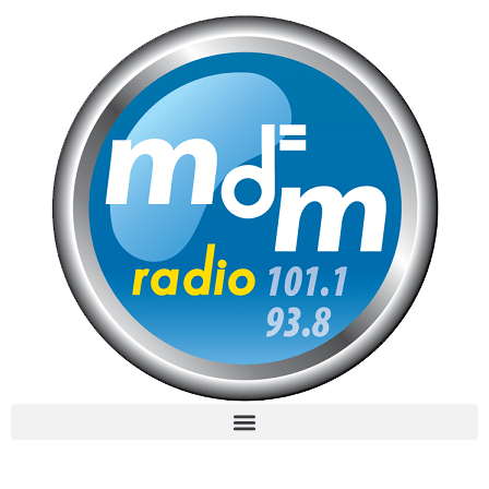
MdM en Direct