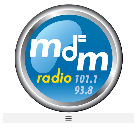
MdM en Direct