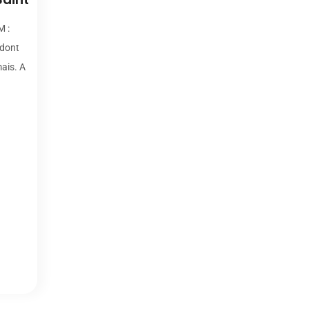
M :
 dont
ais. A