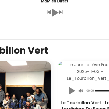
MdM en Direct
billon Vert
00:00
Le Tourbillon Vert : L
Jardiniers Du Foyer 