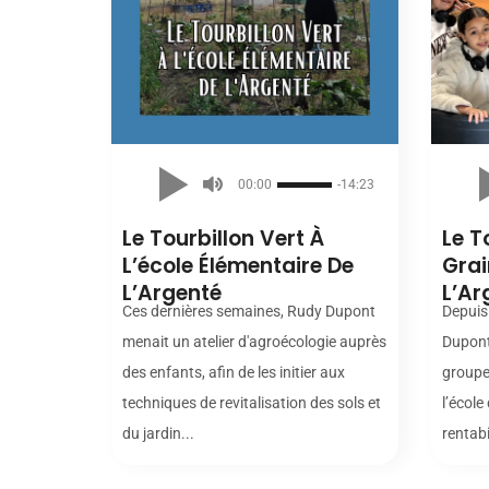
00:00
-14:23
Le Tourbillon Vert À
Le T
L’école Élémentaire De
Grai
L’Argenté
L’Ar
Ces dernières semaines, Rudy Dupont
Depuis
menait un atelier d'agroécologie auprès
Dupont
des enfants, afin de les initier aux
groupe 
techniques de revitalisation des sols et
l’école
du jardin...
rentabi