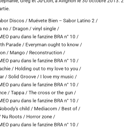
Stéphanie, Greg et Ju-Lion, à Avignon le 30 octobre 2013. 2°
rtie.
or Discos / Muévete Bien – Sabor Latino 2 /
o / Dragon / vinyl single /
MEO paru dans le fanzine BRA n° 10 /
th Parade / Everyman ought to know /
n / Mango / Reconstruction /
MEO paru dans le fanzine BRA n° 10 /
hie / Holding out to my love to you /
/ Solid Groove / I love my music /
MEO paru dans le fanzine BRA n° 10 /
e / Tappa / The cross or the gun /
MEO paru dans le fanzine BRA n° 10 /
ody’s child / Mediacom / Best of /
 Nu Roots / Horror zone /
MEO paru dans le fanzine BRA n° 10 /