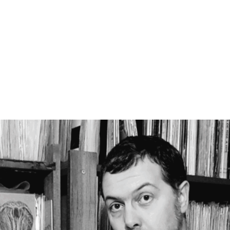
MdM en Direct