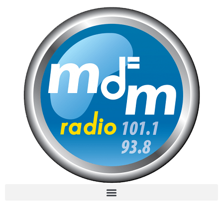
MdM en Direct