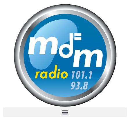
MdM en Direct