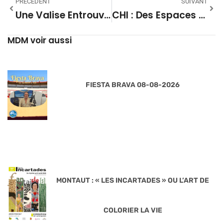
PRÉCÉDENT
SUIVANT
Une Valise Entrouverte, Des Trésors Photographiques Sous-Marins, Exposition À La Galerie J À Doazit
CHI : Des Espaces Fumeurs À L’écart Des Bâtiments
MDM voir aussi
FIESTA BRAVA 08-08-2026
MONTAUT : « LES INCARTADES » OU L’ART DE
COLORIER LA VIE