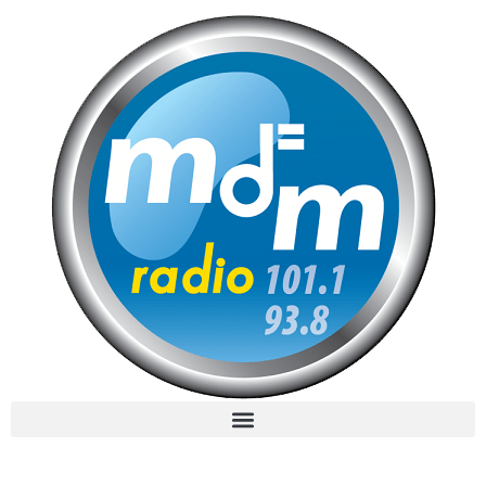
MdM en Direct