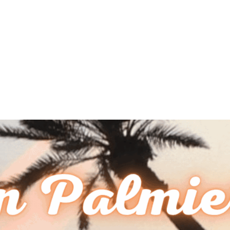
MdM en Direct