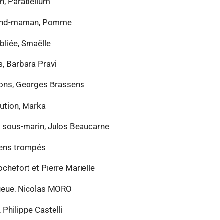
in, Parabellum
grand-maman, Pomme
bliée, Smaëlle
is, Barbara Pravi
rons, Georges Brassens
lution, Marka
e sous-marin, Julos Beaucarne
gens trompés
ochefort et Pierre Marielle
queue, Nicolas MORO
Philippe Castelli