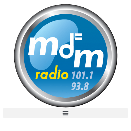
MdM en Direct