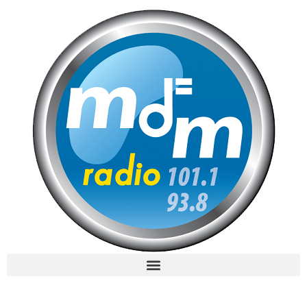
MdM en Direct