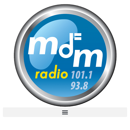
MdM en Direct