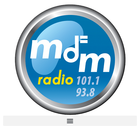
MdM en Direct