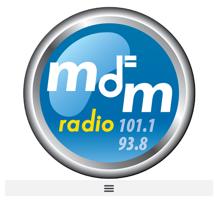
MdM en Direct