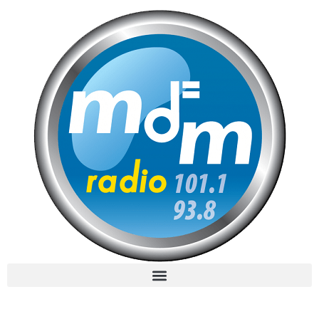
MdM en Direct