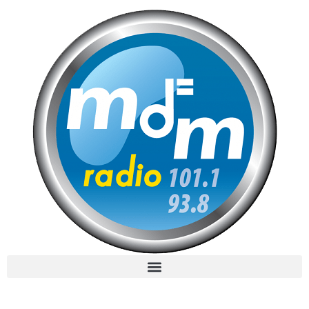
MdM en Direct