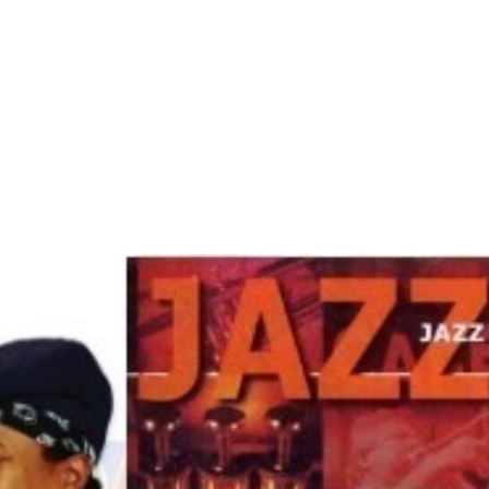
MdM en Direct