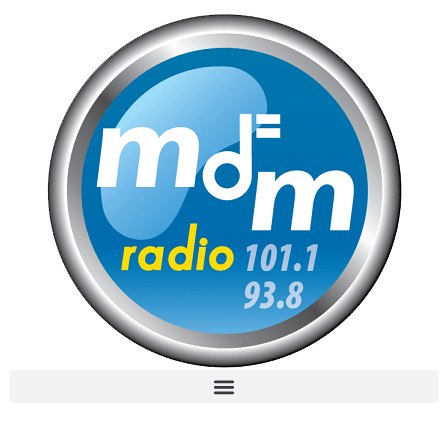
MdM en Direct