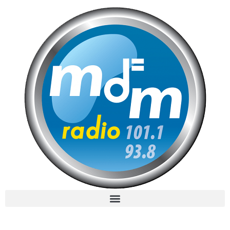
MdM en Direct