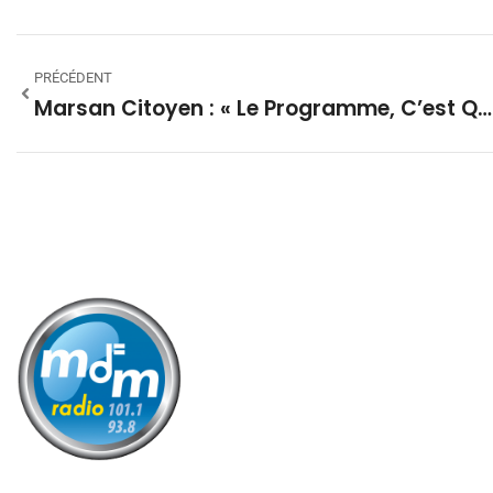
PRÉCÉDENT
Marsan Citoyen : « Le Programme, C’est Qu’il N’y A Pas De Programme… On Veut Une Nouvelle Démocratie »