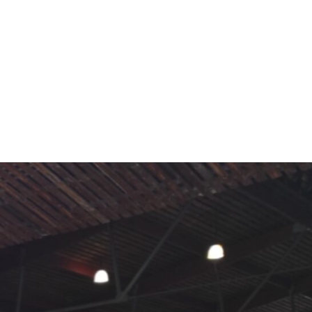
MdM en Direct