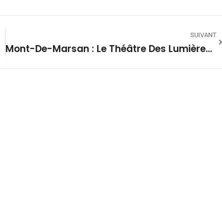
SUIVANT
Mont-De-Marsan : Le Théâtre Des Lumières Et Yves Marc Font Parler Le Corps